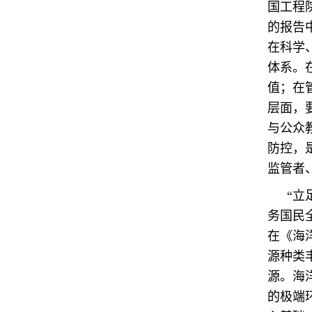
国工程
的报告
在科学
体系。
值；在
层面，
与公众
防控，
监管者
“立
务国民
在《海
源种类
源。海
的极端