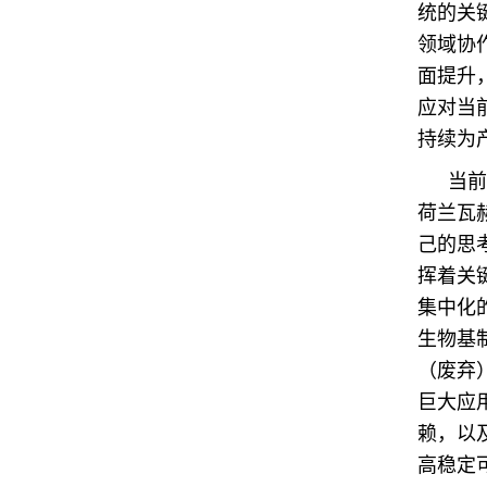
统的关
领域协
面提升
应对当
持续为
当前
荷兰瓦赫
己的思
挥着关
集中化
生物基
（废弃
巨大应
赖，以
高稳定