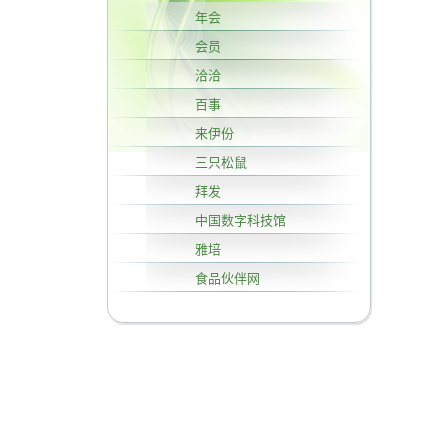
年会
会员
洽洽
百事
来伊份
三只松鼠
拜发
中国数字科技馆
雅培
食品伙伴网