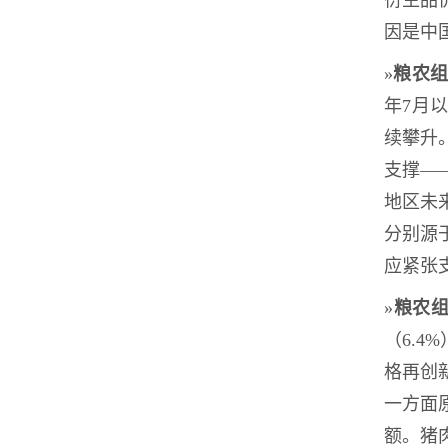
衍生品
因是中
»
粮农
年7月
续攀升
支撑—
地区未
分别源
应紧张
»
粮农
（6.
格再创
一方面
额。猪