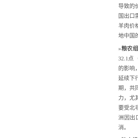
导致的
国出口
羊肉价
地中国
»
粮农
32.
的影响
延续下
期，共
力，尤
要受北
洲因出
消。