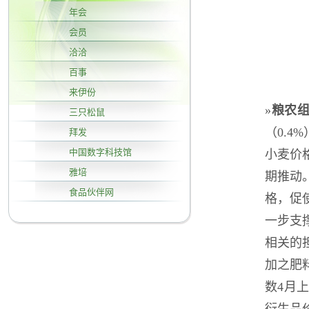
年会
会员
洽洽
百事
来伊份
»
粮农
三只松鼠
（0.
拜发
中国数字科技馆
小麦价
雅培
期推动
食品伙伴网
格，促
一步支
相关的
加之肥
数4月