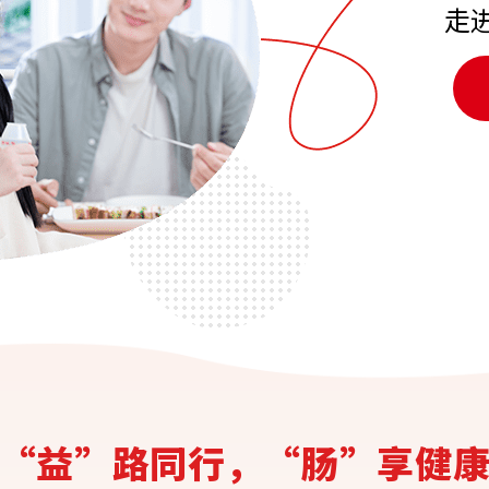
走
“益”路同行，“肠”享健