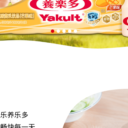
快乐养乐多
心畅快每一天