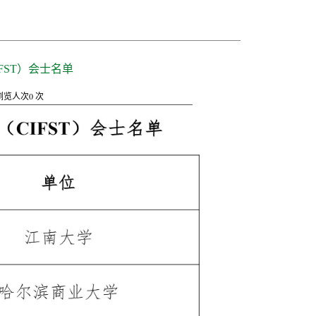
FST）会士名单
浏览人次
0
次