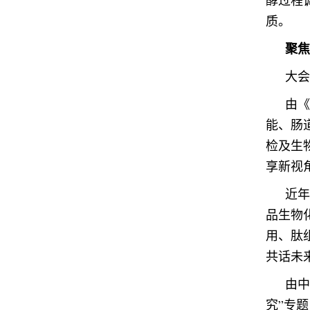
酵过程
质。
聚焦
大会
由《
能、肠
检及生
享新视
近年
品生物
用、肽
共话未
由中
究”专