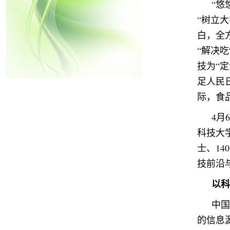
“悠
“树立
白，全
“解决
技为“
足人民
际，食
4月
科技大
士、1
技前沿
以科
中国
的信息