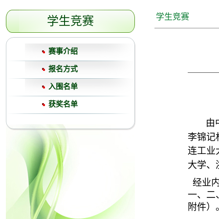
学生竞赛
学生竞赛
赛事介绍
报名方式
入围名单
获奖名单
由
李锦记
连工业
大学、
经业内
一、二
附件）