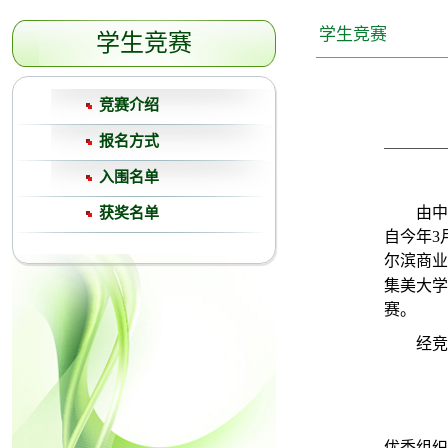
学生竞赛
学生竞赛
竞赛介绍
报名方式
入围名单
由中
获奖名单
自
今年3
尔滨商业
集美大学
赛。
经竞
优秀组织