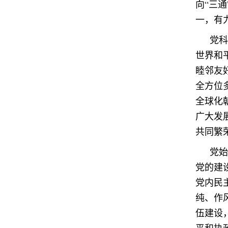
向“三
一，有
党科
世界和
睦邻友
全方位
全球化
广大发
共同繁
党始
党的建
党内民
纯、作
伍建设