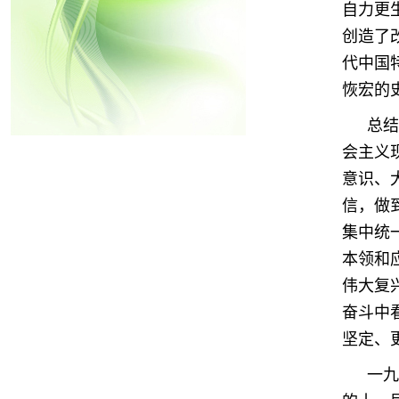
自力更
创造了
代中国
恢宏的
总结
会主义
意识、
信，做
集中统
本领和
伟大复
奋斗中
坚定、
一九