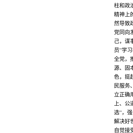
柱和政
精神上
然导致
党同向
己，谋
员”学
全党，
源、固
色，挺
民服务
立正确
上、公
选”，
解决好
自觉接