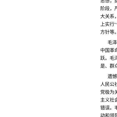
思想，
阶段，
大关系
上实行
方针等
毛泽
中国革
跃。毛
是、群
遗憾
人民公
党极为
主义社
错误。
动和领