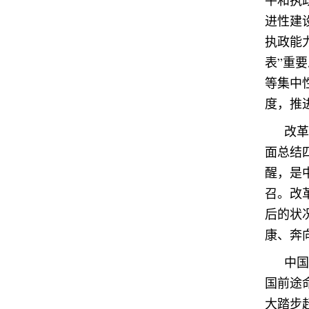
平和执
进性建
执政能
表”重
等集中
度，推
改革
面总结
醒，是
召。改
后的状
康、奔
中国
国前途
大踏步