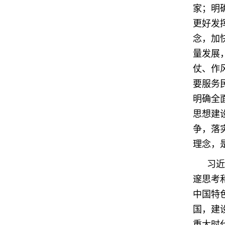
家；明
更好发
念，加
量发展
仗、作
要服务
明确全
思想建
争，落
理念，
习近
邃思考
中国特
国，建
重大时