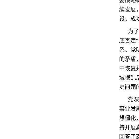
要战略
续发展
设，成
为了
底否定
系。党
的矛盾
中恢复
域拨乱
史问题
党深
事业发
想僵化
持开展
回答了