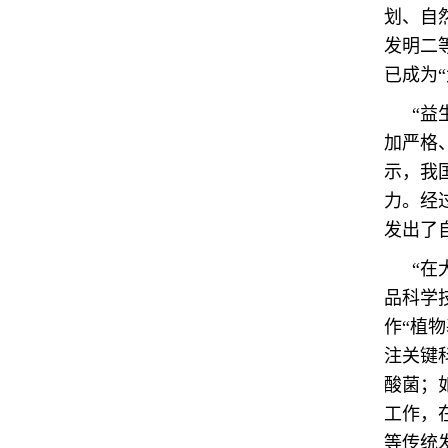
划、自
发明二
已成为
“益
加严格
示，我
力。经
发出了
“在
品科学
作“植
注关键
酸菌；
工作，
等传统发