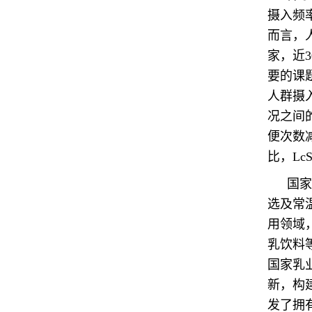
摄入频
而言，
家，近
要的课
人群摄
况之间
便次数
比，L
国家
选及常
用领域
乳饮料
国家乳
新，构
发了拥