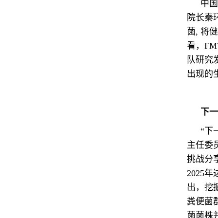
中国
院长秦
菌, 
看，F
队研究
出现的
下一
“下
主任委
挑战分享
2025
出，挖
粪便菌
菌菌株