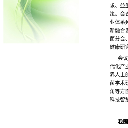
求、益
策。会
业体系
新融合
菌分会
健康研
会议
代化产
界人士
菌学术
角等方
科技智
我国