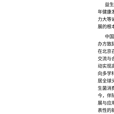
益生
年健康
力大等
展的根
中国
办方致
在北京
交流与
动实现
向多学
居全球
生菌消
今，伴
展与应
表性的