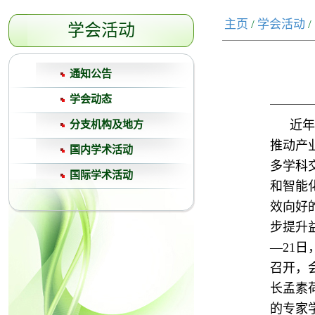
主页
/
学会活动
/
学会活动
通知公告
学会动态
近年
分支机构及地方
推动产
国内学术活动
多学科
国际学术活动
和智能
效向好
步提升
—21
召开，
长孟素
的专家