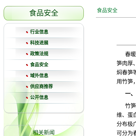
食品安全
食品安全
行业信息
科技进展
春暖
政策法规
笋肉厚
食品安全
焖春笋
域外信息
用竹笋
供应商推荐
一、
公开信息
竹笋
维、蛋
分布极
可分为
相关新闻