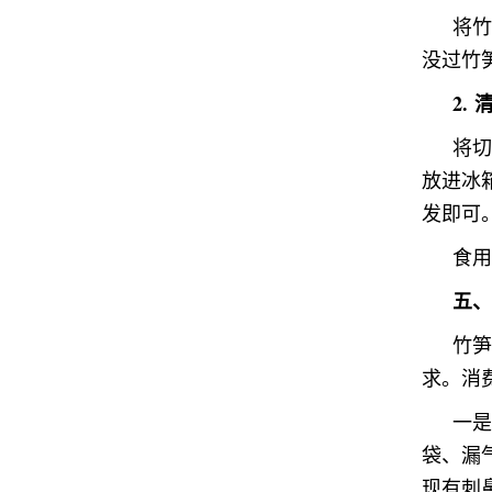
将竹
没过竹
2.
将切
放进冰
发即可
食用
五、
竹笋
求。消
一是
袋、漏
现有刺