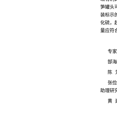
笋罐头
装标示
化硫，
量应符合
专家
郜海
陈 
张俭
助理研
黄 