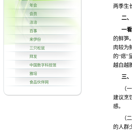
两季生
年会
会员
二、
洽洽
一看
百事
的鲜笋
来伊份
肉较为
三只松鼠
的“痣
拜发
越白越
中国数字科技馆
雅培
三、
食品伙伴网
（一
建议烹
感。
（二
的人群