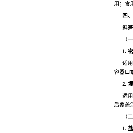
用；食
四、
鲜笋
（一
1.
适用
容器口
2.
适用
后覆盖
（二
1.