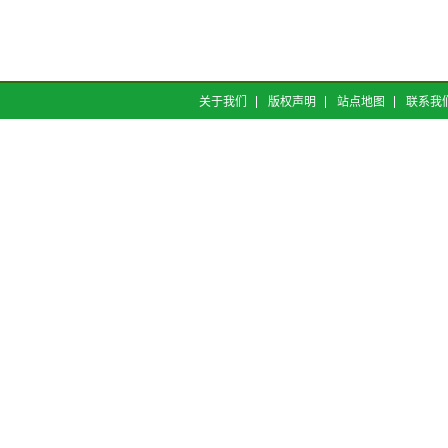
关于我们
版权声明
站点地图
联系我