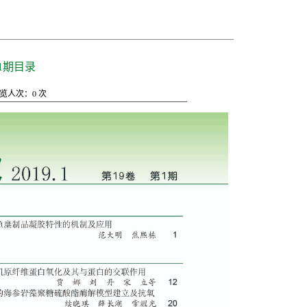
1期目录
览人次：
0
次