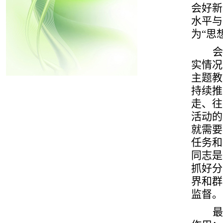
会好新
水平与
为“思
会
实情况
主题教
持续推
走、往
活动的
就需要
任务和
同志是
抓好分
界和群
监督。
最