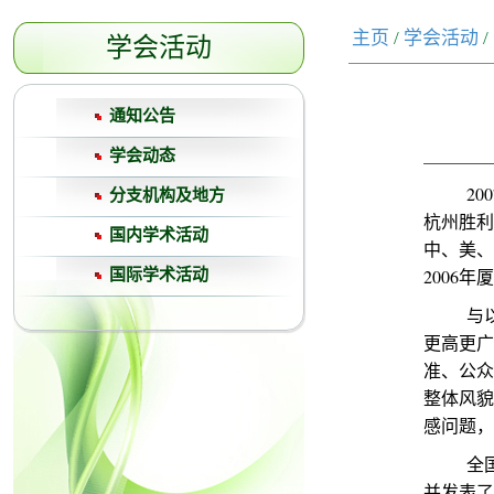
主页
/
学会活动
/
学会活动
通知公告
学会动态
2007
分支机构及地方
杭州胜利
国内学术活动
中、美、
2006
国际学术活动
与以往
更高更广
准、公众
整体风貌
感问题，
全国政
并发表了