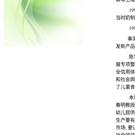
199
当时奶制
199
事实证
发新产品
陈学忠
展专项整
全信用体
和社会舆
了儿童食
本届学
春明教授
幼儿提供
生产要有
市场; 
社会效益