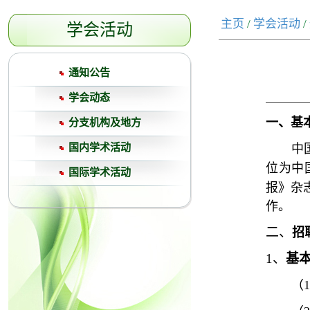
主页
/
学会活动
/
学会活动
通知公告
学会动态
一、基
分支机构及地方
国内学术活动
中
位为中
国际学术活动
报》杂
作。
二、
招
1、
基
（
1