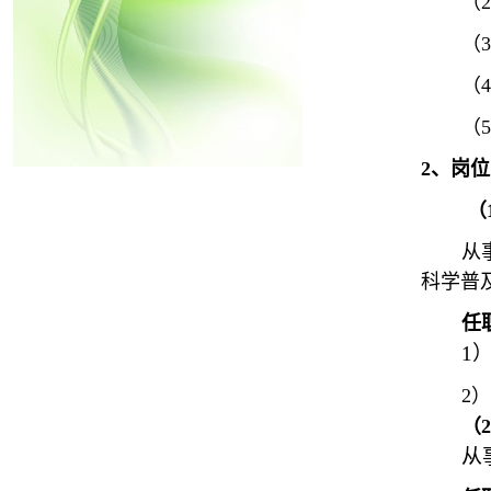
（
2
（
3
（
4
（
5
2
、岗位
（
从
科学普
任
1
2
）
（
2
从