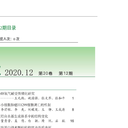
12期目录
览人次：
0
次