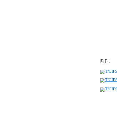
附件：
T/CI
T/CIF
T/CI