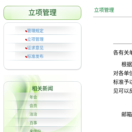
立项管理
立项管理
管理规定
立项管理
征求意见
各有关
标准发布
根据
对各单
标准予
相关新闻
见可以
年会
会员
邮箱
洽洽
百事
来伊份