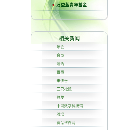
万益蓝青年基金
相关新闻
年会
会员
洽洽
百事
来伊份
三只松鼠
拜发
中国数字科技馆
雅培
食品伙伴网