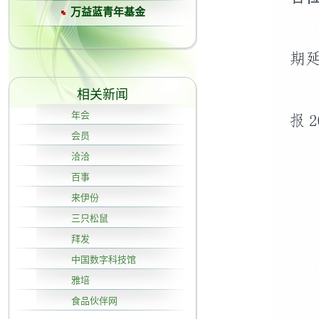
万益蓝青年基金
相关新闻
年会
会员
洽洽
百事
来伊份
三只松鼠
拜发
中国数字科技馆
雅培
食品伙伴网