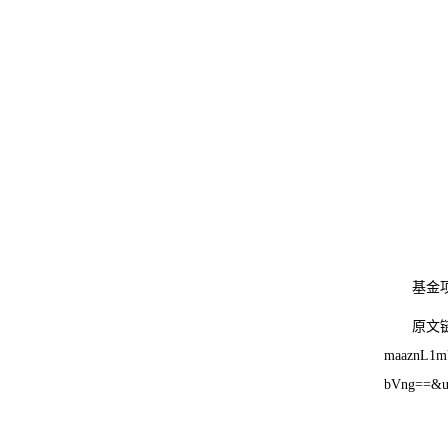
基金
原文链接：
maaznL1m
bVng==&u