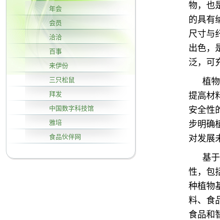
物，也
年会
的具有
会员
尺寸与
洽洽
出色，
百事
泛，可
来伊份
三只松鼠
植物
拜发
提高材
中国数字科技馆
安全性
雅培
步明确
食品伙伴网
对发展
基于
性，包
种植物
料、食
食品和