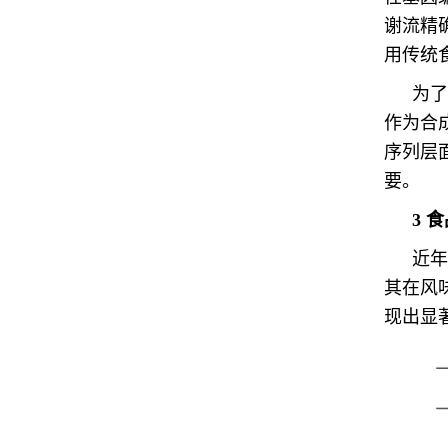
谢流精
用传统
为了
作为合
序列层
要。
3
食
近年
其在风
现出显