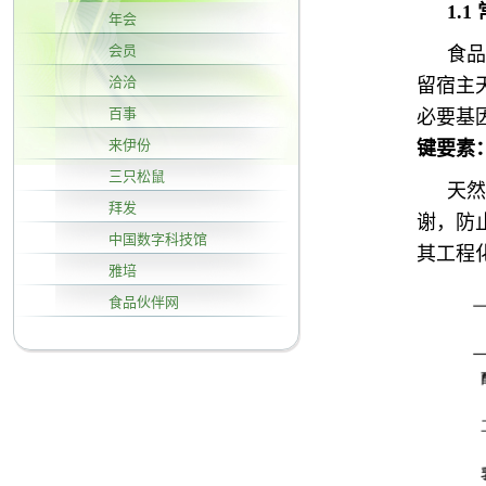
1
.
年会
会员
食品
洽洽
留宿主
百事
必要基
来伊份
键要素
三只松鼠
天然
拜发
谢
，防
中国数字科技馆
其工程
雅培
食品伙伴网