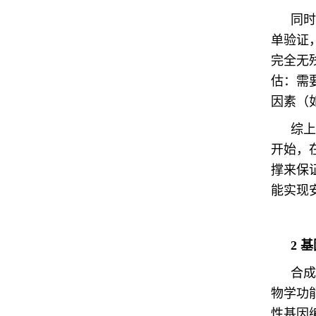
同时
单验证
完全无
估：需
因素（
综上
开始，
撑来保
能实现
2
基
合成
物学功
性基因