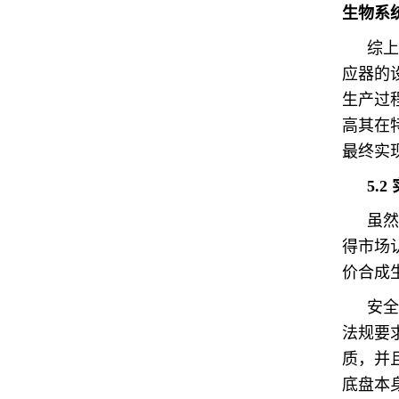
生物系
综上
应器的
生产过
高其在
最终实
5
.
2
虽然
得市场
价合成
安全
法规要
质，并
底盘本