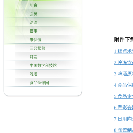
年会
会员
洽洽
百事
附件下
来伊份
三只松鼠
1.糕点术
拜发
2.冷冻饮
中国数字科技馆
3.啤酒
雅培
食品伙伴网
4.食品
5.食品
6.粤彩瓷
7.日用
8.陶瓷