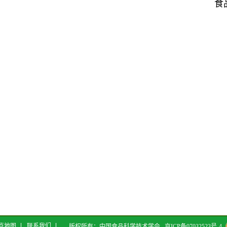
食
点地图
联系我们
版权所有：中国食品科学技术学会
京ICP备07032523号-4