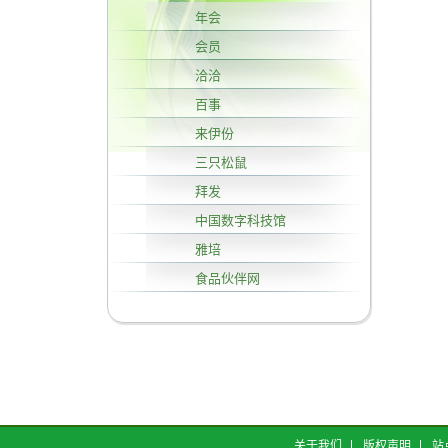
年会
会员
洽洽
百事
来伊份
三只松鼠
拜发
中国数字科技馆
雅培
食品伙伴网
关于我们
版权声明
站