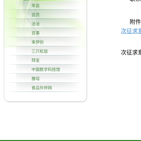
年会
会员
附件
洽洽
次征求
百事
来伊份
2
三只松鼠
次征求
拜发
3
中国数字科技馆
雅培
食品伙伴网