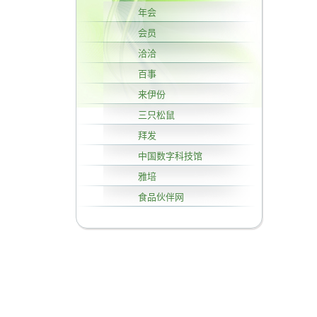
年会
会员
洽洽
百事
来伊份
三只松鼠
拜发
中国数字科技馆
雅培
食品伙伴网