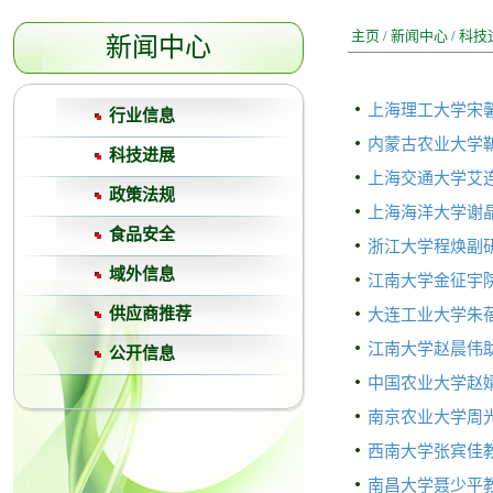
主页
/
新闻中心
/
科技
新闻中心
上海理工大学宋馨
行业信息
内蒙古农业大学靳
科技进展
上海交通大学艾连
政策法规
上海海洋大学谢晶
食品安全
浙江大学程焕副研
域外信息
江南大学金征宇院
大连工业大学朱蓓
供应商推荐
江南大学赵晨伟助
公开信息
中国农业大学赵婧
南京农业大学周光
西南大学张宾佳教
南昌大学聂少平教