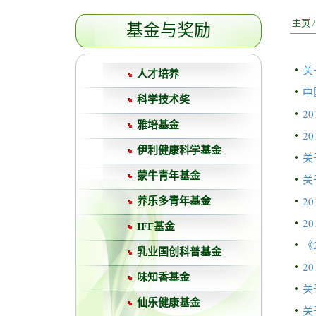
主页
基金与奖励
关
人才培养
中
科学技术奖
2
雅培基金
2
伊利健康科学基金
关
蒙牛青年基金
关
2
养乐多青年基金
2
IFF基金
《
乳业国创科普基金
2
味知香基金
关
仙乐健康基金
关