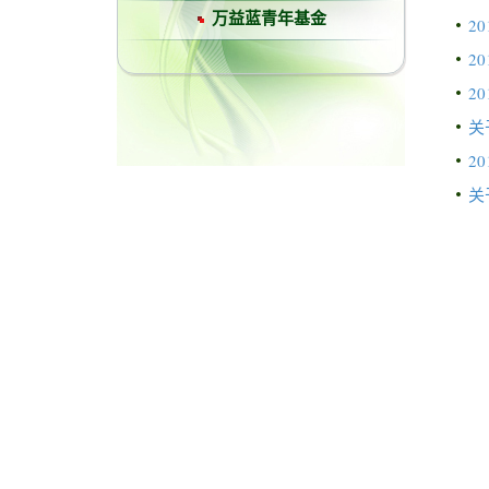
万益蓝青年基金
2
2
2
关
2
关